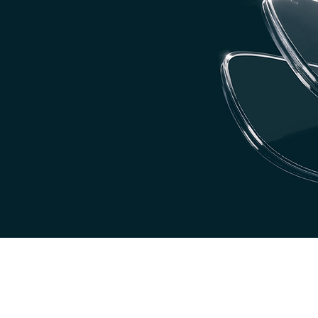
Z E ALTA
LENTES
INIÇÃO
CUSTOMIZADAS
R CAMPO
EQUILÍBRIO
VISÃO
ESTÉTICO
HEÇA AS lentes v