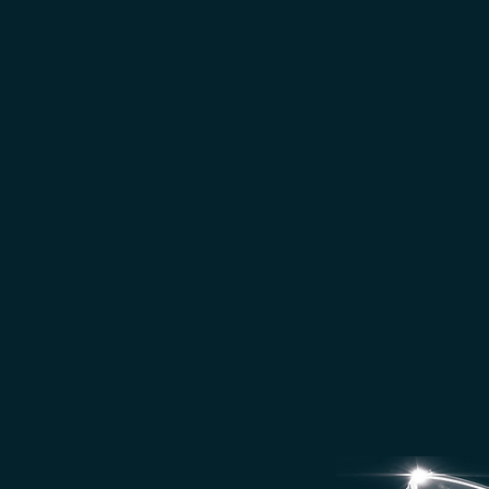
VOLTZ
 LENTE SOB MEDI
ologia de personalização, as lentes Voltz F
des de cada usuário, proporcionando assim,
 Este resultado somente é possível por sua s
o uma lente digital única. As possibilidades 
ca para lentes multifocais e lentes visão simp